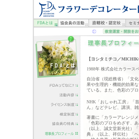
【ヨシタミチコ／MICHIKO
1988年 株式会社カラー
自治省（現総務省）「文化
果や生理的・機能的効果な
ている。また、色彩のプロ
NHK「おしゃれ工房」「
ん」などテレビ、講演、雑
著書に「カラーアレンジメ
「色彩のプロをめざす、あ
（以上、誠文堂新光社）「
典」（以上、祥伝社）「ヘ