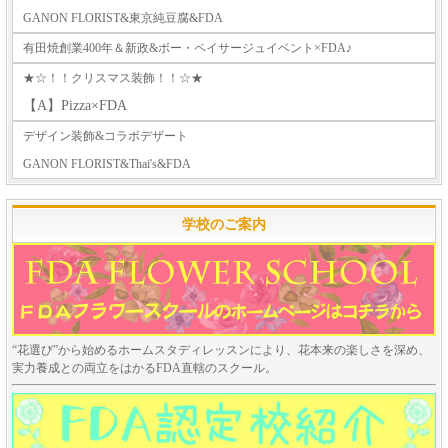
GANON FLORIST&東京純豆腐&FDA
有田焼創業400年＆新政&ボー・ペイサージュイベント×FDA♪
★☆！！クリスマス装飾！！☆★
【A】Pizza×FDA
デザイン装飾&コラボデザート
GANON FLORIST&Thai's&FDA
学校のご案内
“花選び”から始めるホームスタディレッスンにより、花本来の楽しさを深め、
実力養成との両立をはかるFDA直轄のスクール。