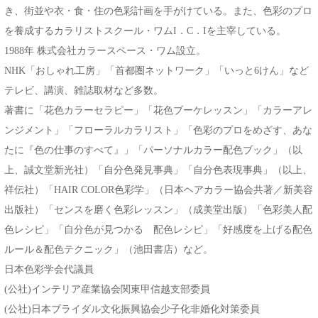
き、街並や衣・食・住の色彩計画を手がけている。また、色彩のプロ
を養成するカラリストスクール・ワムI．C．Iを主宰している。
1988年 株式会社カラースペース・ワム設立。
NHK「おしゃれ工房」「首都圏ネットワーク」「いっと6けん」など
テレビ、講演、雑誌取材など多数。
著書に「花色カラーセラピー」「花色ブーケレッスン」「カラーアレ
ンジメント」「フローラルカラリスト」「色彩のプロをめざす、あな
たに『色の仕事のすべて』」「パーソナルカラー配色ブック」（以
上、誠文堂新光社）「自分色発見事典」「自分色表現事典」（以上、
祥伝社）「HAIR COLOR色彩学」（日本ヘアカラー協会共著／新美容
出版社）「センスを磨く色彩レッスン」（成美堂出版）「色彩美人配
色レシピ」「自分色が見つかる 配色レシピ」「好感度を上げる配色
ルール＆配色テクニック」（池田書店）など。
日本色彩学会代議員
(公社)インテリア産業協会関東甲信越支部委員
(公社)日本ブライダル文化振興協会少子化非婚化対策委員