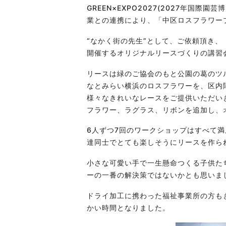
GREEN×
EXPO2027
(
2027
年国際園芸博
業との連携により、「中区ロスフラワー
“なかく街の先生”として、ご依頼頂き
開催するオリジナルリースづくりの講習
リースは緑のご協会のもと公園の葛のツ
なとみらい横浜のロスフラワーを、区内
様々なきれいなレースをご提供いただい
フラワー、ラグラス、リボンを追加し、
6人ずつ
7
回のワークショップはすべて満
達同士でとても楽しそうにリースを作ら
小さな可愛い手で一生懸命つくる子供た
ーの一番の解決策ではないかとも思いま
ドライ加工に携わった福祉事業所の方も
かい時間となりました。