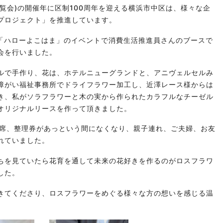
覧会)の開催年に区制
100
周年を迎える横浜市中区は、様々な企
プロジェクト」を推進しています。
、「ハローよこはま」のイベントで消費生活推進員さんのブースで
会を行いました。
ルで手作り、花は、ホテルニューグランドと、アニヴェルセルみ
障がい福祉事務所でドライフラワー加工し、近澤レース様からは
き、私がソラフラワーと木の実から作られたカラフルなチーゼル
オリジナルリースを作って頂きました。
席、整理券があっという間になくなり、親子連れ、ご夫婦、お友
れていました。
ちを見ていたら花育を通して未来の花好きを作るのがロスフラワ
した。
きてくださり、ロスフラワーをめぐる様々な方の想いを感じる温