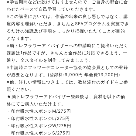
※学習期間などは設けておりませんので、ご自身の都合に合
わせたペースで自己学習していただきます。
※この講座においては、作品の出来の良し悪しではなく、講
座内容を理解いただき、きちんとSFAプログラムを実施でき
るだけの知識及び手順をしっかり把握いただくことが目的
となります。
※脳トレフラワーアドバイザーへの申請時にご提出いただく
課題は1作品ですが、きちんと全作品に対応できるよう、一
通り、全スタイルを制作してみましょう。
※申請時にフラワーデコレーター協会の協会員としての登録
が必要となります。(登録料:9,900円 年会費13,200円)
※他、詳しい情報につきましては、教材添付のガイドをご参
照ください。
★脳トレフラワーアドバイザー登録後は、資材を以下の価
格にてご購入いただけます。
・印付吸水性スポンジM/275円
・印付吸水性スポンジL/275円
・印付吸水性スポンジW/275円
・印付吸水性スポンジS/275円