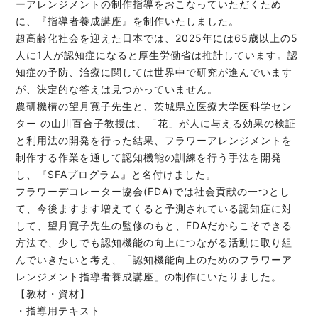
ーアレンジメントの制作指導をおこなっていただくため
に、『指導者養成講座』を制作いたしました。
超高齢化社会を迎えた日本では、2025年には65歳以上の5
人に1人が認知症になると厚生労働省は推計しています。認
知症の予防、治療に関しては世界中で研究が進んでいます
が、決定的な答えは見つかっていません。
農研機構の望月寛子先生と、茨城県立医療大学医科学セン
ター の山川百合子教授は、「花」が人に与える効果の検証
と利用法の開発を行った結果、フラワーアレンジメントを
制作する作業を通して認知機能の訓練を行う手法を開発
し、『SFAプログラム』と名付けました。
フラワーデコレーター協会(FDA)では社会貢献の一つとし
て、今後ますます増えてくると予測されている認知症に対
して、望月寛子先生の監修のもと、FDAだからこそできる
方法で、少しでも認知機能の向上につながる活動に取り組
んでいきたいと考え、「認知機能向上のためのフラワーア
レンジメント指導者養成講座」の制作にいたりました。
【教材・資材】
・指導用テキスト