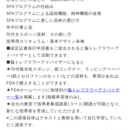
SFAプログラムの仕組み
SFAプログラムによる認知機能、精神機能の改善
SFAプログラムに適した花材の選び方
年中行事と花
印付きスポンジ資材、その扱い方
指導用カリキュラム・基本デザイン各種
■認定証書発行申請書をご提出されると
脳トレフラワーア
ドバイザー
として活動できます。
■
脳トレフラワーアドバイザー
になると
★印付吸水性スポンジ、紙コンテナー、ラッピングペーパ
ー(紙とセロファンのセット)などの資材を、希望があれば
FDAで購入することができます。
★FDAホームページに地域別の
脳トレフラワーアドバイザ
ー
一覧
を掲載します(掲載希望者のみ)。
★自分の教室で指導者養成講座(コース)開講が可能となり、
新たな指導者を育成していただけます。
※この講座自体はテキストと教材を用いて自己学習していた
だく講座です。